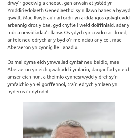
drwy’r goedwig a chaeau, gan arwain at ystâd yr
Ymddiriedolaeth Genedlaethol sy’n llawn hanes a bywyd
gwyllt. Mae llwybrau’r arfordir yn arddangos golygfeydd
arbennig dros y bae, gyd chyfle i weld dolffiniaid, adar y
môr a newidiadau’r llanw. Os ydych yn crwdro ar droed,
ar feic neu edrych ar y byd o’r meinciau ar y cei, mae
Aberaeron yn cynnig lle i anadlu.
Os mai dyma eich ymweliad cyntaf neu beidio, mae
Aberaeron yn eich gwahodd i ymlacio, darganfod yn eich
amser eich hun, a theimlo cynhesrwydd y dref sy’n
ymfalchio yn ei gorffennol, tra’n edrych ymlaen yn
hyderus i’r dyfodol.