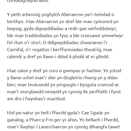
chreadigrwydd lleol.
Y peth arbennig ynghylch Aberaeron yw’r teimlad o
berthyn. Mae Aberaeron yn dref ble mae cymuned yn
bwysig, gyda digwyddiadau a redir gan wirfoddolwyr;
ble mae traddodiadau yn fyw; a ble croesawir ymwelwyr
fel rhan o’r stori. O ddigwyddiadau chwaraeon i’r
Carnifal, o’r regattas i berfformiadau theatrig, mae
calendr y dref yn llawn i ddod â phobl at ei gilvdd.
Mae calon y dref yn curo o gwmpas yr harbwr. Yn ystod
y llanw uchel mae’r dŵr yn disgleirio rhwng yn y ddau
bier; mae teuluoedd yn ymgasglu i bysgota crancod ac
mae’r morglawdd newydd yn cynnig lle perffaith i fynd
am dro i fwynhau’r machlud.
Nid yw natur yn bell i ffwrdd gyda’r Cae Sgwâr yn
ganalog, a Pharc-y-Fro ger yr afon. Yn bellach i ffwrdd,
mae’r llwybyr i Lanerchaeron yn cynnig dihangfa tawel