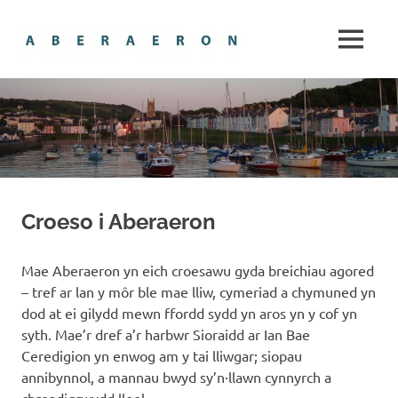
Skip
Aberaero
to
MENU
content
The
gem
of
Cardigan
Bay
Croeso i Aberaeron
Mae Aberaeron yn eich croesawu gyda breichiau agored
– tref ar lan y môr ble mae lliw, cymeriad a chymuned yn
dod at ei gilydd mewn ffordd sydd yn aros yn y cof yn
syth. Mae’r dref a’r harbwr Sioraidd ar Ian Bae
Ceredigion yn enwog am y tai lliwgar; siopau
annibynnol, a mannau bwyd sy’n·llawn cynnyrch a