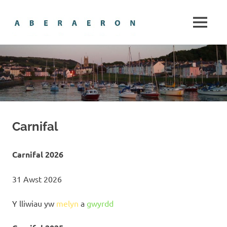
Skip
Aberaero
to
MENU
content
The
gem
of
Cardigan
Bay
Carnifal
Carnifal 2026
31 Awst 2026
Y lliwiau yw
melyn
a
gwyrdd