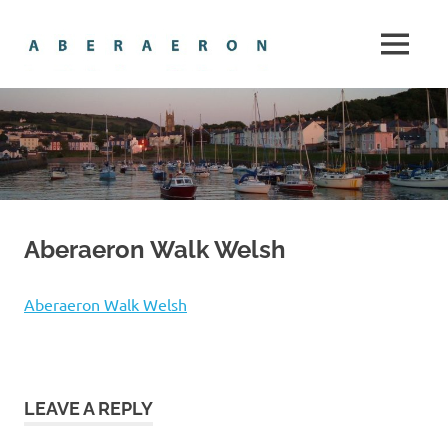
Skip
Aberaero
to
MENU
content
The
gem
of
Cardigan
Bay
Aberaeron Walk Welsh
Aberaeron Walk Welsh
LEAVE A REPLY