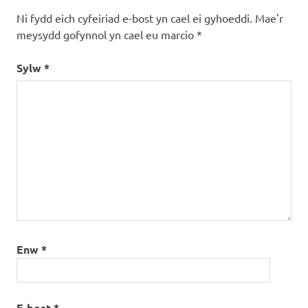
Ni fydd eich cyfeiriad e-bost yn cael ei gyhoeddi.
Mae'r
meysydd gofynnol yn cael eu marcio
*
Sylw
*
Enw
*
E-bost
*